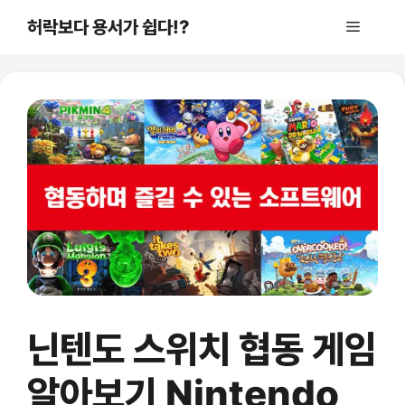
컨
허락보다 용서가 쉽다!?
메
텐
츠
로
뉴
건
너
뛰
기
닌텐도 스위치 협동 게임
알아보기 Nintendo