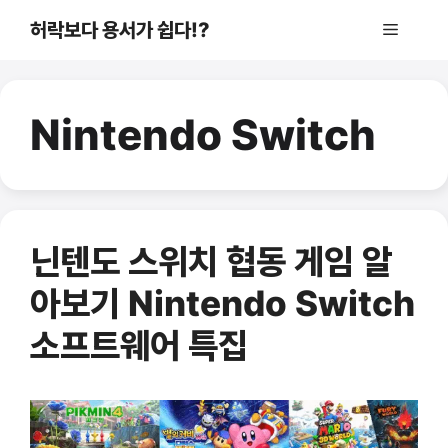
컨
허락보다 용서가 쉽다!?
메
텐
츠
로
뉴
건
Nintendo Switch
너
뛰
기
닌텐도 스위치 협동 게임 알
아보기 Nintendo Switch
소프트웨어 특집