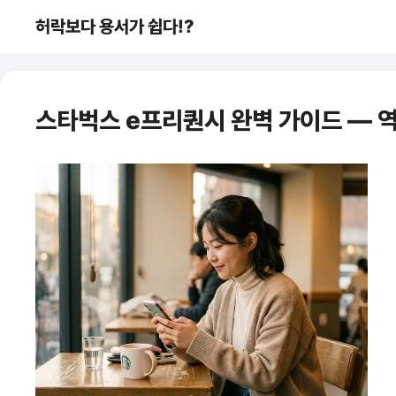
컨
허락보다 용서가 쉽다!?
텐
츠
로
건
스타벅스 e프리퀀시 완벽 가이드 — 역대
너
뛰
기