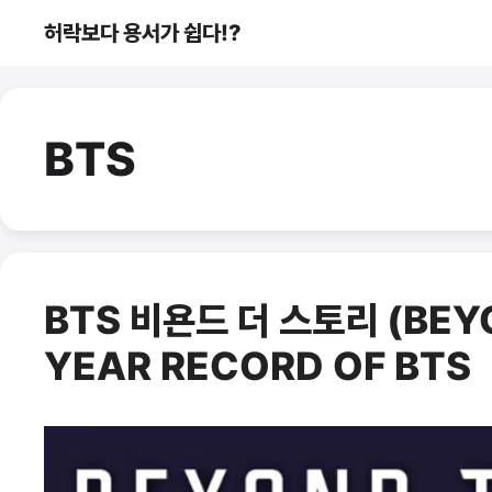
컨
허락보다 용서가 쉽다!?
텐
츠
로
건
BTS
너
뛰
기
BTS 비욘드 더 스토리 (BEYO
YEAR RECORD OF BTS