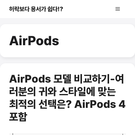
컨
허락보다 용서가 쉽다!?
메
텐
츠
로
뉴
건
AirPods
너
뛰
기
AirPods 모델 비교하기-여
러분의 귀와 스타일에 맞는
최적의 선택은? AirPods 4
포함