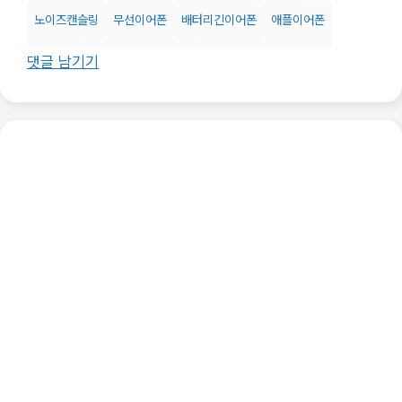
노이즈캔슬링
무선이어폰
배터리긴이어폰
애플이어폰
애플제품
액티브노이즈캔슬링
오디오기기
운동이어폰
댓글 남기기
음악추천
음질좋은이어폰
이어폰추천
프리미엄이어폰
헤드폰추천