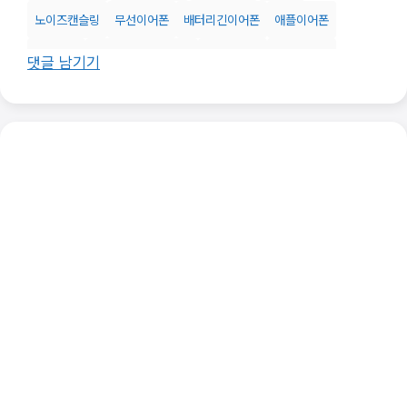
노이즈캔슬링
무선이어폰
배터리긴이어폰
애플이어폰
애플제품
액티브노이즈캔슬링
오디오기기
운동이어폰
댓글 남기기
음악추천
음질좋은이어폰
이어폰추천
프리미엄이어폰
헤드폰추천