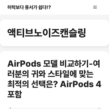
컨
허락보다 용서가 쉽다!?
메
텐
츠
로
뉴
건
액티브노이즈캔슬링
너
뛰
기
AirPods 모델 비교하기-여
러분의 귀와 스타일에 맞는
최적의 선택은? AirPods 4
포함