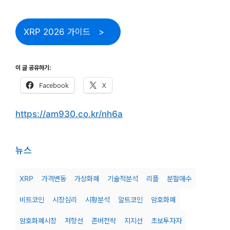
XRP 2026 가이드
이 글 공유하기:
Facebook
X
https://am930.co.kr/nh6a
뉴스
XRP
가격변동
가상화폐
기술적분석
리플
분할매수
비트코인
시장심리
시황분석
알트코인
암호화폐
암호화폐시장
저항선
존버전략
지지선
초보투자자