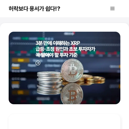
컨
허락보다 용서가 쉽다!?
메
텐
츠
로
뉴
건
너
뛰
기