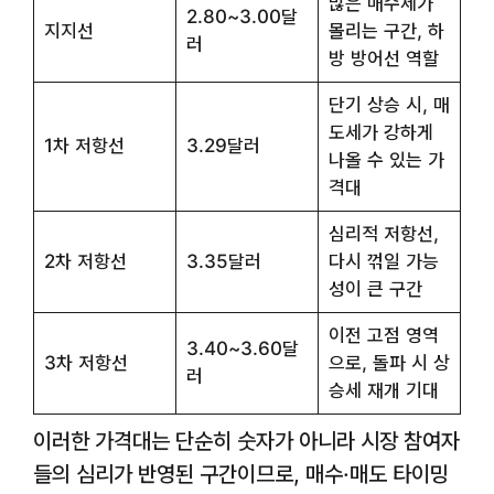
많은 매수세가
2.80~3.00달
지지선
몰리는 구간, 하
러
방 방어선 역할
단기 상승 시, 매
도세가 강하게
1차 저항선
3.29달러
나올 수 있는 가
격대
심리적 저항선,
2차 저항선
3.35달러
다시 꺾일 가능
성이 큰 구간
이전 고점 영역
3.40~3.60달
3차 저항선
으로, 돌파 시 상
러
승세 재개 기대
이러한 가격대는 단순히 숫자가 아니라 시장 참여자
들의 심리가 반영된 구간이므로, 매수·매도 타이밍