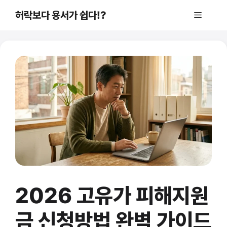
컨
허락보다 용서가 쉽다!?
메
텐
츠
로
뉴
건
너
뛰
기
2026 고유가 피해지원
금 신청방법 완벽 가이드