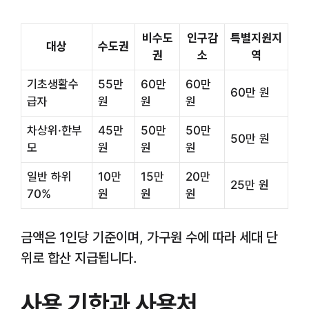
비수도
인구감
특별지원지
대상
수도권
권
소
역
기초생활수
55만
60만
60만
60만 원
급자
원
원
원
차상위·한부
45만
50만
50만
50만 원
모
원
원
원
일반 하위
10만
15만
20만
25만 원
70%
원
원
원
금액은 1인당 기준이며, 가구원 수에 따라 세대 단
위로 합산 지급됩니다.
사용 기한과 사용처