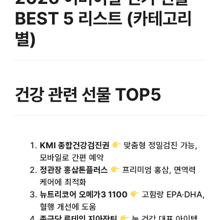
BEST 5 리스트 (카테고리
별)
건강 관련 선물 TOP5
KMI 종합건강검진권
맞춤형 정밀검진 가능,
모바일로 간편 예약
정관장 홍삼톤플러스
프리미엄 홍삼, 면역력
케어에 최적화
뉴트리코어 오메가3 1100
고함량 EPA·DHA,
혈행 개선에 도움
종근당 루테인 지아잔틴
눈 건강 대표 아이템