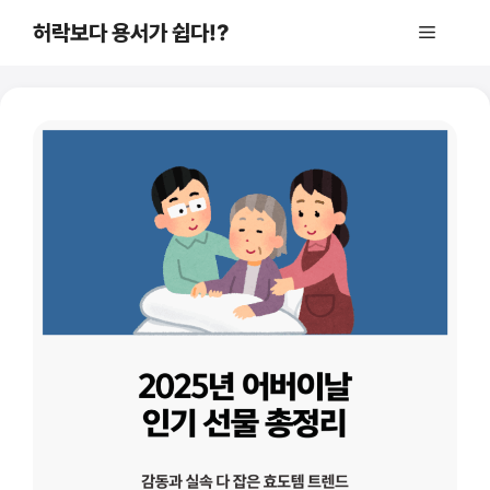
컨
허락보다 용서가 쉽다!?
메
텐
츠
로
뉴
건
너
뛰
기