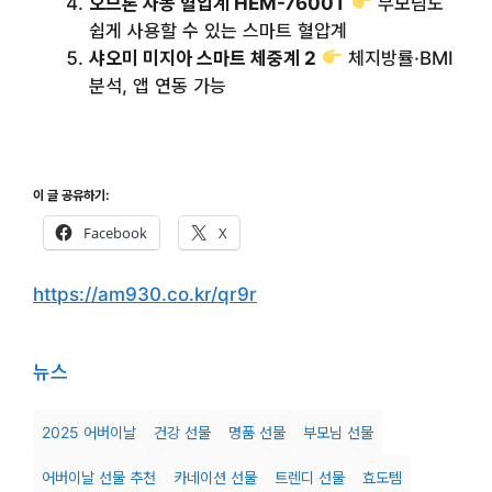
오므론 자동 혈압계 HEM-7600T
부모님도
쉽게 사용할 수 있는 스마트 혈압계
샤오미 미지아 스마트 체중계 2
체지방률·BMI
분석, 앱 연동 가능
이 글 공유하기:
Facebook
X
https://am930.co.kr/qr9r
뉴스
2025 어버이날
건강 선물
명품 선물
부모님 선물
어버이날 선물 추천
카네이션 선물
트렌디 선물
효도템