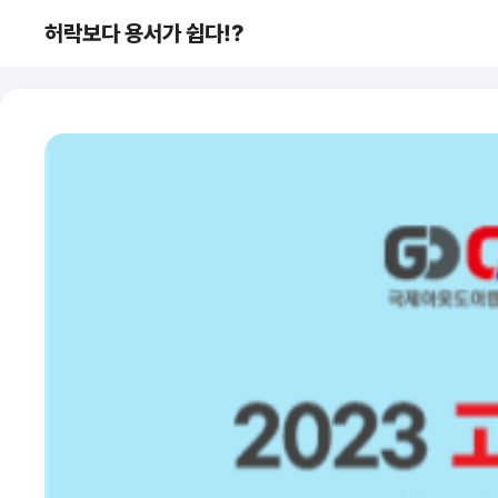
컨
허락보다 용서가 쉽다!?
텐
츠
로
건
너
뛰
기