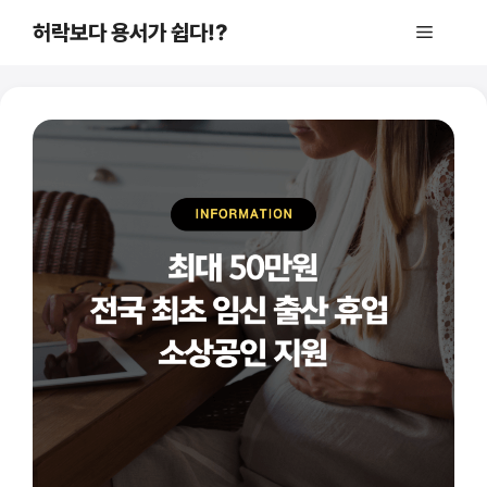
컨
허락보다 용서가 쉽다!?
메
텐
츠
로
뉴
건
너
뛰
기