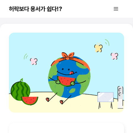
컨
허락보다 용서가 쉽다!?
메
텐
츠
로
뉴
건
너
뛰
기