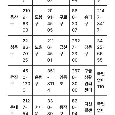
7
07
44
9
219
20
86
214
용산
9-
도봉
91-
구로
0-
송파
7-
구
63
구
45
구
20
구
341
00
05
07
7
22
211
262
34
성동
86-
노원
6-
금천
7-
강동
25-
구
70
구
45
구
23
구
66
25
01
00
55
45
351
267
구급
국번
광진
0-
은평
-
영등
0-
상황
없이
구
130
구
811
포
30
관리
119
0
4
00
센터
212
33
82
다산
국번
동대
7-
서대
0-
동작
0-
콜센
없이
문
54
문
89
구
94