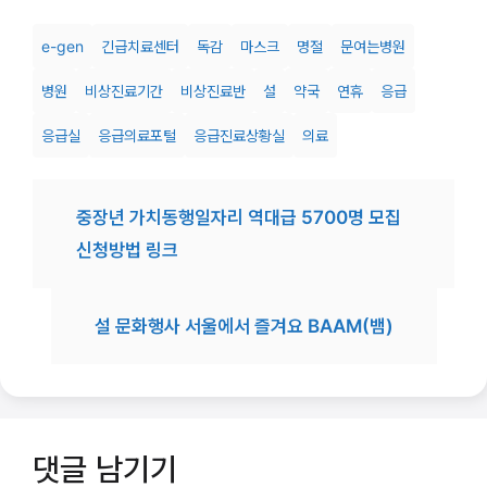
e-gen
긴급치료센터
독감
마스크
명절
문여는병원
병원
비상진료기간
비상진료반
설
약국
연휴
응급
응급실
응급의료포털
응급진료상황실
의료
중장년 가치동행일자리 역대급 5700명 모집
신청방법 링크
설 문화행사 서울에서 즐겨요 BAAM(뱀)
댓글 남기기