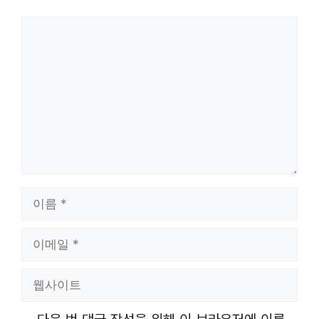
댓
글
이
름
이
메
일
웹
사
이