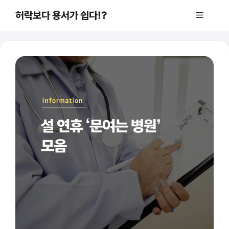
컨
허락보다 용서가 쉽다!?
메
텐
츠
로
뉴
건
너
뛰
기