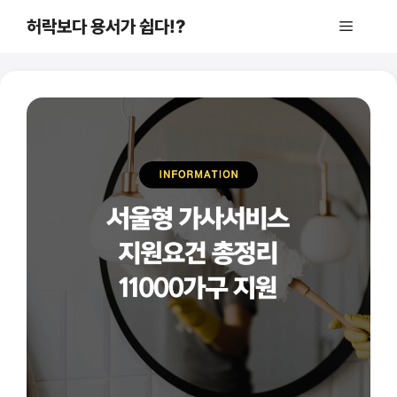
컨
허락보다 용서가 쉽다!?
메
텐
츠
로
뉴
건
너
뛰
기