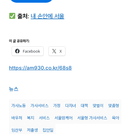
출처
:
내 손안에 서울
이 글 공유하기:
Facebook
X
https://am930.co.kr/68s8
뉴스
가사노동
가사서비스
가정
다자녀
대책
맞벌이
맞춤형
바우처
복지
서비스
서울맘케어
서울형 가사서비스
육아
임산부
저출생
집안일