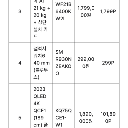
데 AI
WF21B
21 kg +
1,799,0
3
6400K
1,799P
20 kg
00원
W2L
+ 상단
설치 키
트
갤럭시
SM-
워치6
R930N
299,00
4
40 mm
299P
ZEAKO
0원
(블루투
O
스)
2023
QLED
4K
QCE1
KQ75Q
1,890,
101,89
5
(189
CE1-
000원
0P
cm) 풀
W1