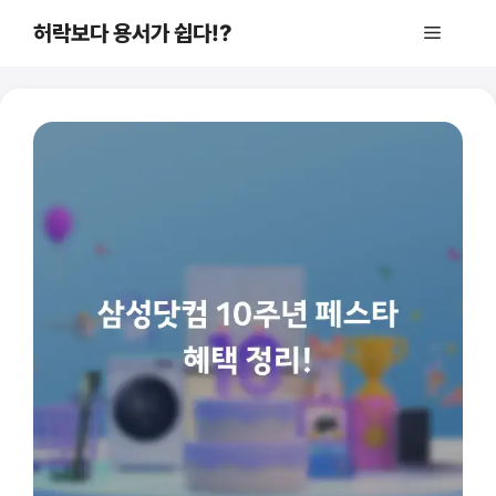
컨
허락보다 용서가 쉽다!?
메
텐
츠
로
뉴
건
너
뛰
기