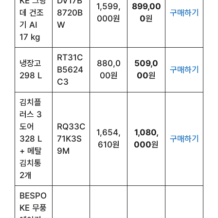
KE 그랑
DV17B
1,599,
899,00
데 건조
8720B
구매하기
000원
0
원
기 AI
W
17 kg
RT31C
냉장고
880,0
509,0
B5624
구매하기
298 L
00원
00
원
C3
김치플
러스 3
도어
RQ33C
1,654,
1,080,
328 L
71K3S
구매하기
610원
000
원
+ 메탈
9M
김치통
2개
BESPO
KE 무풍