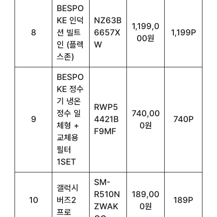
BESPO
KE 인덕
NZ63B
1,199,0
8
션 빌트
6657X
1,199P
00원
인 (플렉
W
스존)
BESPO
KE 정수
기 냉온
RWP5
정수 일
740,00
9
4421B
740P
체형 +
0원
F9MF
교체용
필터
1SET
SM-
갤럭시
R510N
189,00
10
버즈2
189P
ZWAK
0원
프로