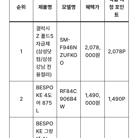
순위
제품명
모델명
혜택가
정 포인
트
갤럭시
Z 폴드5
SM-
자급제
F946N
2,078,
1
(삼성닷
2,078P
ZUFKO
000원
컴/삼성
O
강남 전
용컬러)
BESPO
RF84C
KE 4도
1,490,
2
906B4
1,490P
어 875
000원
W
L
BESPO
KE 그랑