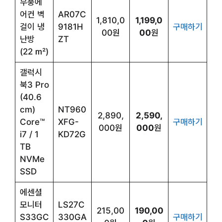
무풍에
어컨 벽
AR07C
1,810,0
1,199,0
걸이 냉
9181H
구매하기
00원
00
원
난방
ZT
(22 ㎡)
갤럭시
북3 Pro
(40.6
cm)
NT960
2,890,
2,590,
Core™
XFG-
구매하기
000원
000
원
i7 / 1
KD72G
TB
NVMe
SSD
에센셜
모니터
LS27C
215,00
190,00
S33GC
330GA
구매하기