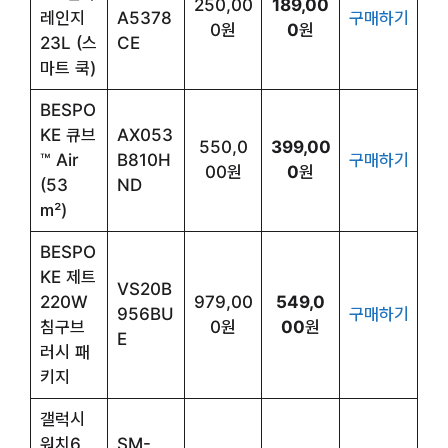
250,00
189,00
레인지
A5378
구매하기
0원
0
원
23L (스
CE
마트 쿡)
BESPO
KE 큐브
AX053
550,0
399,00
™ Air
B810H
구매하기
00원
0
원
(53
ND
㎡)
BESPO
KE 제트
VS20B
220W
979,00
549,0
956BU
구매하기
침구브
0원
00
원
E
러시 패
키지
갤럭시
워치6
SM-