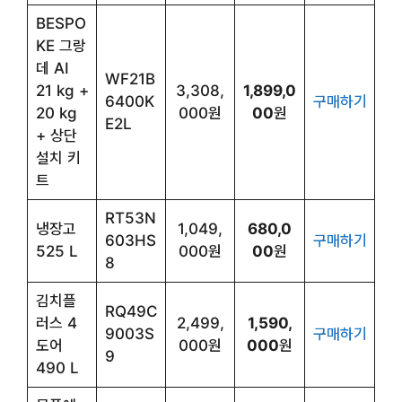
BESPO
KE 그랑
데 AI
WF21B
21 kg +
3,308,
1,899,0
6400K
구매하기
20 kg
000원
00
원
E2L
+ 상단
설치 키
트
RT53N
냉장고
1,049,
680,0
603HS
구매하기
525 L
000원
00
원
8
김치플
RQ49C
러스 4
2,499,
1,590,
9003S
구매하기
도어
000원
000
원
9
490 L