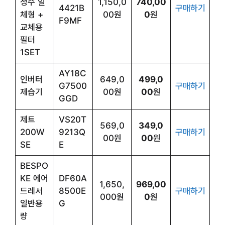
정수 일
1,150,0
740,00
4421B
구매하기
체형 +
00원
0
원
F9MF
교체용
필터
1SET
AY18C
인버터
649,0
499,0
G7500
구매하기
제습기
00원
00
원
GGD
제트
VS20T
569,0
349,0
200W
9213Q
구매하기
00원
00
원
SE
E
BESPO
KE 에어
DF60A
1,650,
969,00
드레서
8500E
구매하기
000원
0
원
일반용
G
량