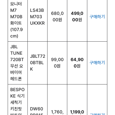
모니터
M7
LS43B
680,0
499,0
M70B
M703
구매하기
00원
00
원
화이트
UKXKR
(107.9
cm)
JBL
TUNE
JBLT72
720BT
99,00
64,90
0BTBL
구매하기
무선 오
0원
0
원
K
버이어
헤드폰
BESPO
KE 식기
세척기
키친핏
DW60
1,760,
1,199,0