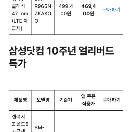
클래식
R965N
499,4
469,4
구매하기
47 mm
ZKAKO
00원
00
원
(LTE 자
O
급제)
삼성닷컴 10주년 얼리버드
특가
앱 쿠폰
제품명
모델명
기준가
구매하기
적용가
갤럭시
Z 폴드5
SM-
자급제