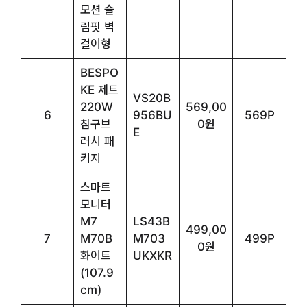
모션 슬
림핏 벽
걸이형
BESPO
KE 제트
VS20B
220W
569,00
6
956BU
569P
침구브
0원
E
러시 패
키지
스마트
모니터
M7
LS43B
499,00
7
M70B
M703
499P
0원
화이트
UKXKR
(107.9
cm)