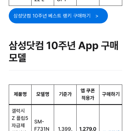
삼성닷컴 10주년 베스트 랭키 구매하기
삼성닷컴 10주년 App 구매
모델
앱 쿠폰
제품명
모델명
기준가
구매하기
적용가
갤럭시
Z 플립5
SM-
자급제
F731N
1,399,
1,279,0