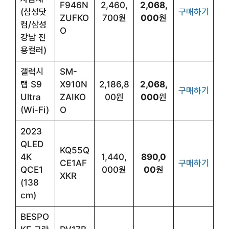
F946N
2,460,
2,068,
(삼성닷
구매하기
ZUFKO
700원
000
원
컴/삼성
O
강남 전
용컬러)
갤럭시
SM-
탭 S9
X910N
2,186,8
2,068,
구매하기
Ultra
ZAIKO
00원
000
원
(Wi-Fi)
O
2023
QLED
KQ55Q
4K
1,440,
890,0
CE1AF
구매하기
QCE1
000원
00
원
XKR
(138
cm)
BESPO