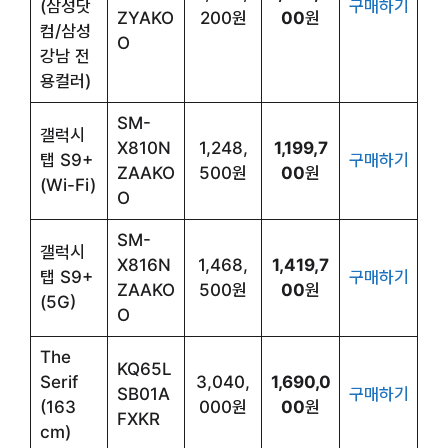
(삼성닷
구매하기
ZYAKO
200원
00
원
컴/삼성
O
강남 전
용컬러)
SM-
갤럭시
X810N
1,248,
1,199,7
탭 S9+
구매하기
ZAAKO
500원
00
원
(Wi-Fi)
O
SM-
갤럭시
X816N
1,468,
1,419,7
탭 S9+
구매하기
ZAAKO
500원
00
원
(5G)
O
The
KQ65L
Serif
3,040,
1,690,0
SB01A
구매하기
(163
000원
00
원
FXKR
cm)