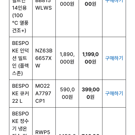
빌트인
BB815
구매하기
000원
00
원
14인용
WLWS
(100
℃ 열풍
건조+)
BESPO
KE 인덕
NZ63B
1,890,
1,199,0
션 빌트
6657X
구매하기
000원
00
원
인 (플렉
W
스존)
BESPO
MO22
590,0
399,00
KE 큐커
A7797
구매하기
00원
0
원
22 L
CP1
BESPO
KE 정수
기 냉온
RWP5