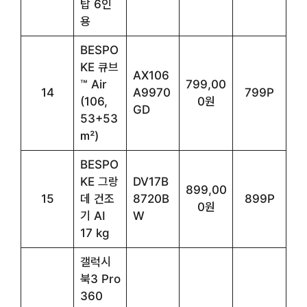
탑 6인
용
BESPO
KE 큐브
AX106
™ Air
799,00
14
A9970
799P
(106,
0원
GD
53+53
㎡)
BESPO
KE 그랑
DV17B
899,00
15
데 건조
8720B
899P
0원
기 AI
W
17 kg
갤럭시
북3 Pro
360