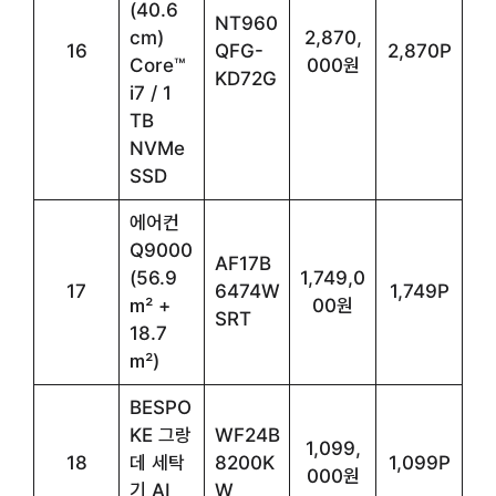
(40.6
NT960
cm)
2,870,
16
QFG-
2,870P
Core™
000원
KD72G
i7 / 1
TB
NVMe
SSD
에어컨
Q9000
AF17B
(56.9
1,749,0
17
6474W
1,749P
㎡ +
00원
SRT
18.7
㎡)
BESPO
KE 그랑
WF24B
1,099,
18
데 세탁
8200K
1,099P
000원
기 AI
W