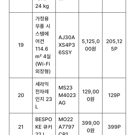
24 kg
가정용
무풍 시
스템에
AJ30A
어컨
5,125,0
205,12
19
XS4P3
114.6
00원
5P
6SSY
㎡ 4실
(Wi-Fi
외장형)
세라믹
MS23
전자레
129,00
20
M4023
129P
인지 23
0원
AG
L
BESPO
MO22
399,00
21
KE 큐커
A7797
399P
0원
22 L
CP1