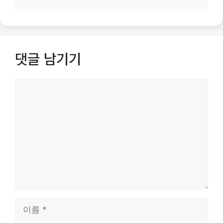
댓글 남기기
댓
글
이
름