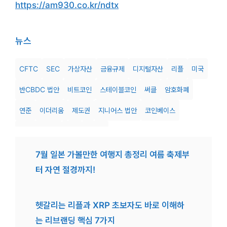
https://am930.co.kr/ndtx
뉴스
CFTC
SEC
가상자산
금융규제
디지털자산
리플
미국
반CBDC 법안
비트코인
스테이블코인
써클
암호화폐
연준
이더리움
제도권
지니어스 법안
코인베이스
클래리티 법안
투자
트럼프
7월 일본 가볼만한 여행지 총정리 여름 축제부
터 자연 절경까지!
헷갈리는 리플과 XRP 초보자도 바로 이해하
는 리브랜딩 핵심 7가지