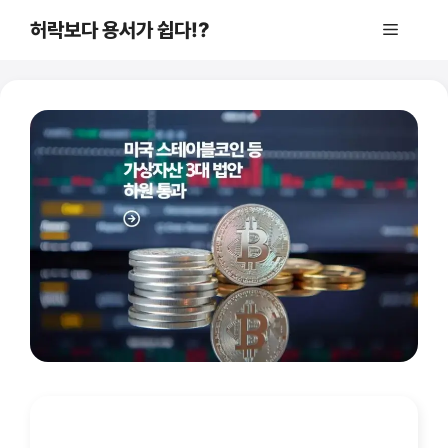
컨
허락보다 용서가 쉽다!?
메
텐
츠
로
뉴
건
너
뛰
기