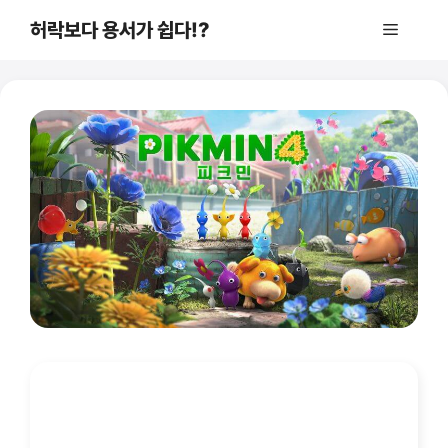
컨
허락보다 용서가 쉽다!?
메
텐
츠
로
뉴
건
너
뛰
기