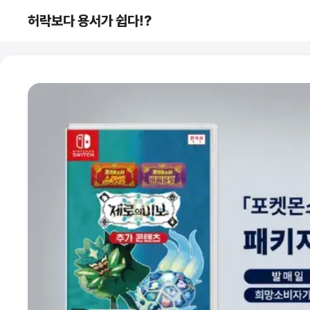
컨
허락보다 용서가 쉽다!?
텐
츠
로
건
너
뛰
기