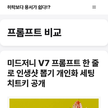
컨
허락보다 용서가 쉽다!?
메
텐
츠
로
뉴
건
프롬프트 비교
너
뛰
기
미드저니 V7 프롬프트 한 줄
로 인생샷 뽑기 개인화 세팅
치트키 공개