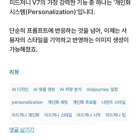
미드저니 V7의 가장 강력한 기능 중 하나는 ‘개인화
시스템(Personalization)’입니다.
단순히 프롬프트에 반응하는 것을 넘어, 이제는 사
용자의 스타일을 기억하고 반영하는 이미지 생성이
가능해졌죠.
리뷰
AI 디자인
AI 맞춤 생성
AI 취향 분석
midjourney 설정
personalization
개인화 세팅
개인화 프로필
나만의 스타일
미드저니 개인화
미드저니 스타일
미드저니 시작
미드저니 팁
미드저니 평가
스타일 반영
스타일 프로파일
댓글 남기기