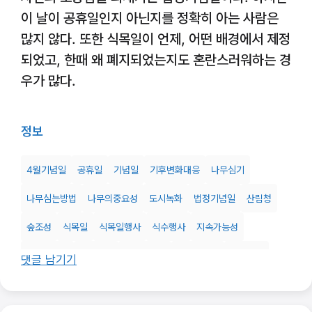
이 날이 공휴일인지 아닌지를 정확히 아는 사람은
많지 않다. 또한 식목일이 언제, 어떤 배경에서 제정
되었고, 한때 왜 폐지되었는지도 혼란스러워하는 경
우가 많다.
정보
4월기념일
공휴일
기념일
기후변화대응
나무심기
나무심는방법
나무의중요성
도시녹화
법정기념일
산림청
숲조성
식목일
식목일행사
식수행사
지속가능성
친환경활동
탄소중립
한국기념일
환경기념일
환경보호
댓글 남기기