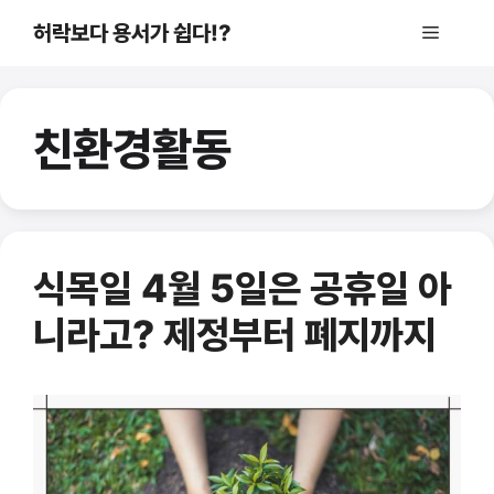
컨
허락보다 용서가 쉽다!?
메
텐
츠
로
뉴
건
친환경활동
너
뛰
기
식목일 4월 5일은 공휴일 아
니라고? 제정부터 폐지까지