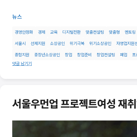
뉴스
경영안정화
경제
교육
디지털전환
맞춤컨설팅
맞춤형
멘토링
서울시
선제지원
소상공인
위기극복
위기소상공인
자영업지원
종합지원
중장년소상공인
창업
창업준비
창업컨설팅
폐업
프
댓글 남기기
서울우먼업 프로젝트여성 재취