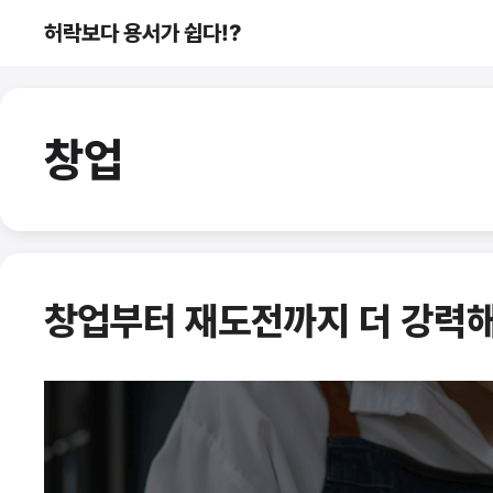
컨
허락보다 용서가 쉽다!?
텐
츠
로
건
창업
너
뛰
기
창업부터 재도전까지 더 강력