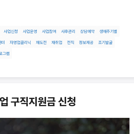
사업신청
사업운영
사업참여
사후관리
상담예약
생애주기별
센터
자영업클리닉
재도전
재취업
전직
정보제공
조기발굴
로그램
업 구직지원금 신청