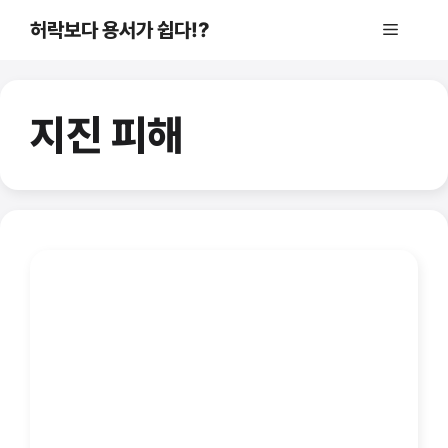
컨
허락보다 용서가 쉽다!?
메
텐
츠
로
뉴
건
지진 피해
너
뛰
기