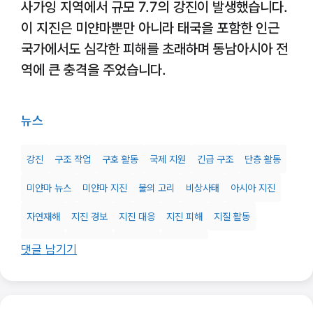
사가잉 지역에서 규모 7.7의 강진이 발생했습니다.
이 지진은 미얀마뿐만 아니라 태국을 포함한 인근
국가에서도 심각한 피해를 초래하며 동남아시아 전
역에 큰 충격을 주었습니다.
뉴스
강진
구조 작업
구호 활동
국제 지원
긴급 구조
단층 활동
미얀마 뉴스
미얀마 지진
불의 고리
비상사태
아시아 지진
자연재해
지진 경보
지진 대응
지진 피해
지질 활동
천발지진
탄성 반발
태국 지진
피해 복구
댓글 남기기