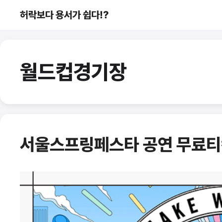
컨
허락보다 용서가 쉽다!?
텐
츠
로
건
월드컵경기장
너
뛰
기
서울스프링페스타 공연 무료티켓