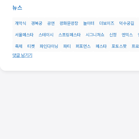
뉴스
개막식
경복궁
공연
광화문광장
놀이터
더보이즈
덕수궁길
서울페스타
스테이시
스프링페스타
시그니처쇼
신청
엔믹스
축제
티켓
파인다이닝
파티
퍼포먼스
페스타
포토스팟
프로
댓글 남기기