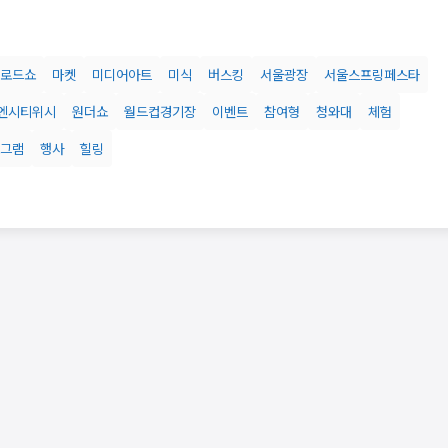
로드쇼
마켓
미디어아트
미식
버스킹
서울광장
서울스프링페스타
엔시티위시
원더쇼
월드컵경기장
이벤트
참여형
청와대
체험
그램
행사
힐링