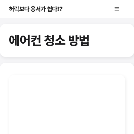
컨
허락보다 용서가 쉽다!?
메
텐
츠
로
뉴
건
에어컨 청소 방법
너
뛰
기