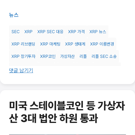
뉴스
SEC
XRP
XRP SEC 대응
XRP 가격
XRP 뉴스
XRP 리브랜딩
XRP 마케팅
XRP 생태계
XRP 이름변경
XRP 장기투자
XRP코인
가상자산
리플
리플 SEC 소송
리플 XRP 차이
리플사
리플코인
블록체인
블록체인 이해
댓글 남기기
암호화폐
암호화폐 초보
암호화폐 투자
증권소송
크립토
탈중앙화
미국 스테이블코인 등 가상자
산 3대 법안 하원 통과