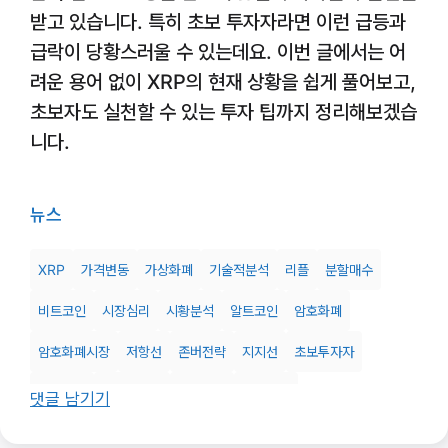
받고 있습니다. 특히 초보 투자자라면 이런 급등과
급락이 당황스러울 수 있는데요. 이번 글에서는 어
려운 용어 없이 XRP의 현재 상황을 쉽게 풀어보고,
초보자도 실천할 수 있는 투자 팁까지 정리해보겠습
니다.
뉴스
XRP
가격변동
가상화폐
기술적분석
리플
분할매수
비트코인
시장심리
시황분석
알트코인
암호화폐
암호화폐시장
저항선
존버전략
지지선
초보투자자
코인투자
크립토시장
투자분석
투자전략
댓글 남기기