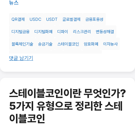
뉴스
QR결제
USDC
USDT
글로벌결제
금융포용성
디지털금융
디지털화폐
디파이
리스크관리
변동성해결
블록체인기술
송금기술
스테이블코인
암호화폐
이자농사
차세대결제
탈중앙화
테더
투자전략
해외송금
댓글 남기기
스테이블코인이란 무엇인가?
5가지 유형으로 정리한 스테
이블코인