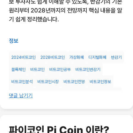
보 투자자도 쉽게 이해할 수 있도록, 반감기의 기본
원리부터 2028년까지의 전망까지 핵심 내용을 알
기 쉽게 정리했습니다.
정보
2024비트코인
2028비트코인
가상화폐
디지털화폐
반감기
블록체인
비트코인
비트코인공부
비트코인반감기
비트코인분석
비트코인시장
비트코인전망
비트코인정보
비트코인채굴
비트코인투자
암호화폐
암호화폐투자
재테크
댓글 남기기
투자
파이코인 Pi Coin 이란?