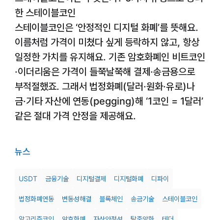
한 스테이블코인
스테이블코인은 ‘안정적인 디지털 화폐’를 뜻해요.
이름처럼 가격이 미쳤다 싶게 등락하지 않고, 항상
일정한 가치를 유지해요. 기존 암호화폐인 비트코인
·이더리움은 가격이 들쭉날쭉해 결제·송금용으로
부적절했죠. 그래서 법정화폐(달러·원화·유로)나
금·기타 자산에 연동(pegging)해 ‘1코인 = 1달러’
같은 절대 가격 안정을 제공해요.
뉴스
USDT
금융기술
디지털결제
디지털화폐
디파이
법정화폐연동
변동성해결
블록체인
송금기술
스테이블코인
알고리즘코인
암호화폐
자산안정성
탈중앙화
테더