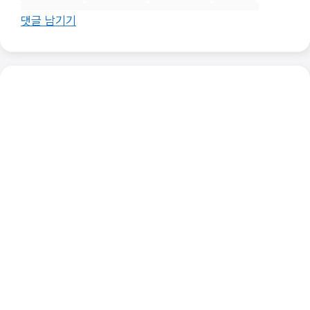
암호화폐 시장
암호화폐 전망
암호화폐 투자
코인 거래
댓글 남기기
코인 채굴
파이 네트워크
파이코인
파이코인 가격
파이코인 거래
파이코인 전망