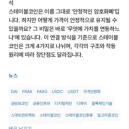
석
스테이블코인은 이름 그대로 ‘안정적인 암호화폐’입
니다. 하지만 어떻게 가격이 안정적으로 유지될 수
있을까요? 그 비밀은 바로 ‘무엇에 가치를 연동하느
냐’에 있습니다. 이 연결 방식을 기준으로 스테이블
코인은 크게 4가지로 나뉘며, 각각의 구조와 작동
원리에 따라 장단점도 달라집니다.
뉴스
DAI
FRAX
PAXG
USDC
USDT
가격안정화
금담보코인
금융인프라
디지털자산
디파이
블록체인기술
스마트컨트랙트
스테이블코인
스테이블코인종류
알고리즘코인
암호화폐
차익거래
탈중앙화금융
테더
댓글 남기기