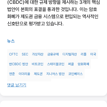
(CBDC)에 대한 규제 방향을 제시하는 3개의 핵심
법안이 본회의 표결을 통과한 것입니다. 이는 암호
화폐가 제도권 금융 시스템으로 편입되는 역사적인
신호탄으로 평가받고 있습니다.
뉴스
CFTC
SEC
가상자산
금융규제
디지털자산
리플
미국
반CBDC 법안
비트코인
스테이블코인
써클
암호화폐
연준
이더리움
제도권
지니어스 법안
코인베이스
클래리티 법안
투자
트럼프
댓글 남기기