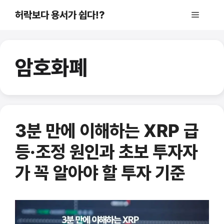
컨
허락보다 용서가 쉽다!?
메
텐
츠
로
뉴
건
암호화폐
너
뛰
기
3분 만에 이해하는 XRP 급
등·조정 원인과 초보 투자자
가 꼭 알아야 할 투자 기준