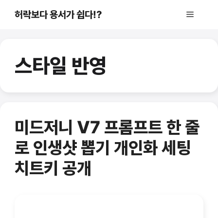
컨
허락보다 용서가 쉽다!?
메
텐
츠
로
뉴
건
스타일 반영
너
뛰
기
미드저니 V7 프롬프트 한 줄
로 인생샷 뽑기 개인화 세팅
치트키 공개