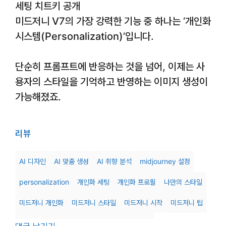
세팅 치트키 공개
미드저니 V7의 가장 강력한 기능 중 하나는 ‘개인화
시스템(Personalization)’입니다.
단순히 프롬프트에 반응하는 것을 넘어, 이제는 사
용자의 스타일을 기억하고 반영하는 이미지 생성이
가능해졌죠.
리뷰
AI 디자인
AI 맞춤 생성
AI 취향 분석
midjourney 설정
personalization
개인화 세팅
개인화 프로필
나만의 스타일
미드저니 개인화
미드저니 스타일
미드저니 시작
미드저니 팁
미드저니 평가
스타일 반영
스타일 프로파일