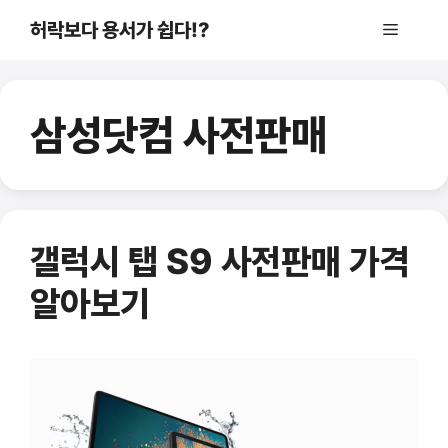
컨
허락보다 용서가 쉽다!?
메
텐
츠
로
뉴
건
삼성닷컴 사전판매
너
뛰
기
갤럭시 탭 S9 사전판매 가격
알아보기