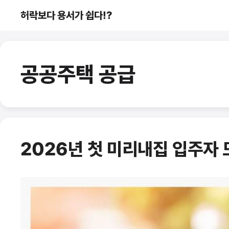
컨
허락보다 용서가 쉽다!?
텐
츠
로
건
공공주택 공급
너
뛰
기
2026년 첫 미리내집 입주자 