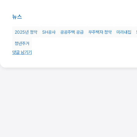
뉴스
2025년 청약
SH공사
공공주택 공급
무주택자 청약
미리내집
청년주거
댓글 남기기