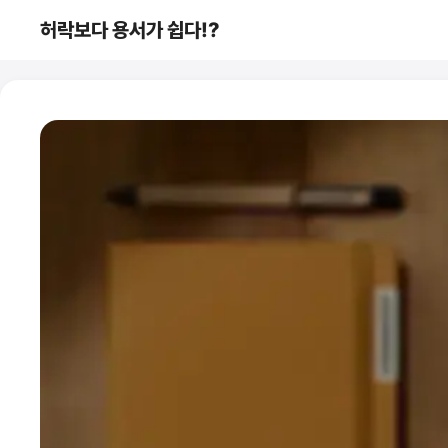
컨
허락보다 용서가 쉽다!?
텐
츠
로
건
너
뛰
기