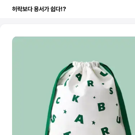
컨
허락보다 용서가 쉽다!?
텐
츠
로
건
너
뛰
기