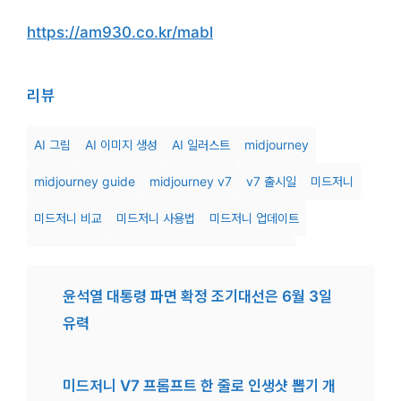
https://am930.co.kr/mabl
리뷰
AI 그림
AI 이미지 생성
AI 일러스트
midjourney
midjourney guide
midjourney v7
v7 출시일
미드저니
미드저니 비교
미드저니 사용법
미드저니 업데이트
미드저니 차이점
미드저니 프롬프트
미드저니v7
이미지 생성 툴
이미지 퀄리티
최신 AI 도구
텍스트 투 이미지
윤석열 대통령 파면 확정 조기대선은 6월 3일
유력
프롬프트 가이드
프롬프트 해석
미드저니 V7 프롬프트 한 줄로 인생샷 뽑기 개