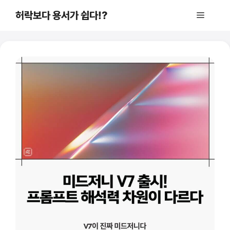
컨
허락보다 용서가 쉽다!?
메
텐
츠
로
뉴
건
너
뛰
기