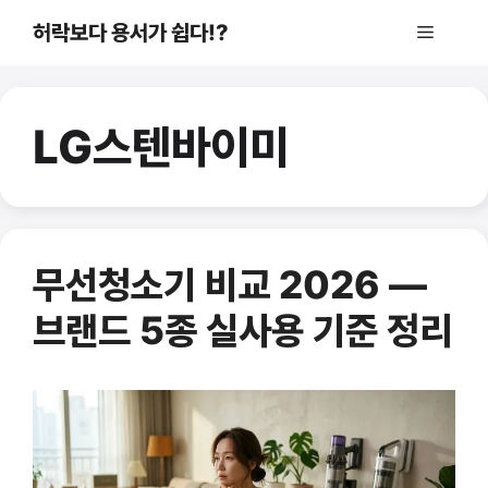
컨
허락보다 용서가 쉽다!?
메
텐
츠
로
뉴
건
LG스텐바이미
너
뛰
기
무선청소기 비교 2026 —
브랜드 5종 실사용 기준 정리