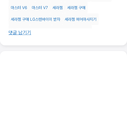
마스터 V6
마스터 V7
세라젬
세라젬 구매
세라젬 구매 LG스텐바이미 받자
세라젬 에어마사지기
파우제 M2
파우제 M4
파우제 S 2
포토리뷰
댓글 남기기