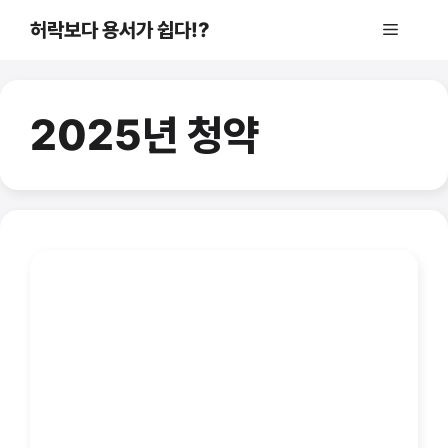
컨
허락보다 용서가 쉽다!?
메
텐
츠
로
뉴
건
2025년 청약
너
뛰
기