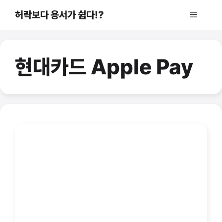
컨
허락보다 용서가 쉽다!?
메
텐
츠
로
뉴
건
현대카드 Apple Pay
너
뛰
기