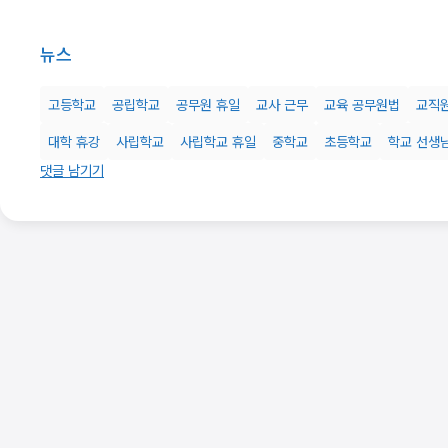
뉴스
고등학교
공립학교
공무원 휴일
교사 근무
교육 공무원법
교직
대학 휴강
사립학교
사립학교 휴일
중학교
초등학교
학교 선생
댓글 남기기