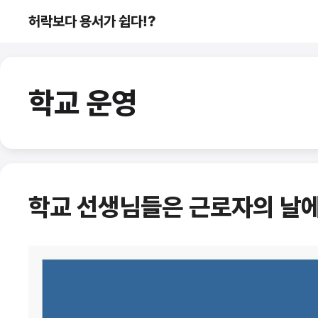
컨
허락보다 용서가 쉽다!?
텐
츠
로
건
학교 운영
너
뛰
기
학교 선생님들은 근로자의 날에