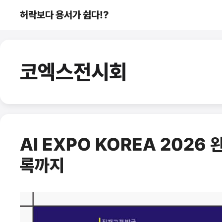
컨
허락보다 용서가 쉽다!?
텐
츠
로
건
코엑스전시회
너
뛰
기
AI EXPO KOREA 2026
록까지