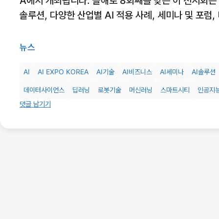
A에서 개최됩니다. 올해로 8회째를 맞는 이 전시회는 국
솔루션, 다양한 산업별 AI 적용 사례, 세미나 및 포
뉴스
AI
AI EXPO KOREA
AI기술
AI비즈니스
AI세미나
AI솔루션
데이터사이언스
딥러닝
로봇기술
머신러닝
스마트시티
인공지
댓글 남기기