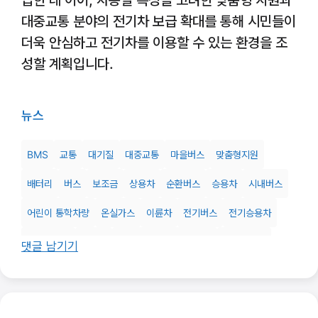
급한 데 이어, 차종별 특성을 고려한 맞춤형 지원과
대중교통 분야의 전기차 보급 확대를 통해 시민들이
더욱 안심하고 전기차를 이용할 수 있는 환경을 조
성할 계획입니다.
뉴스
BMS
교통
대기질
대중교통
마을버스
맞춤형지원
배터리
버스
보조금
상용차
순환버스
승용차
시내버스
어린이 통학차량
온실가스
이륜차
전기버스
전기승용차
전기이륜차
전기차
전기차배터리관리시스템
전기차화재
댓글 남기기
전기택시
전액지원
지하주차장
충전시설
친환경
택시
통근버스
화물차
환경