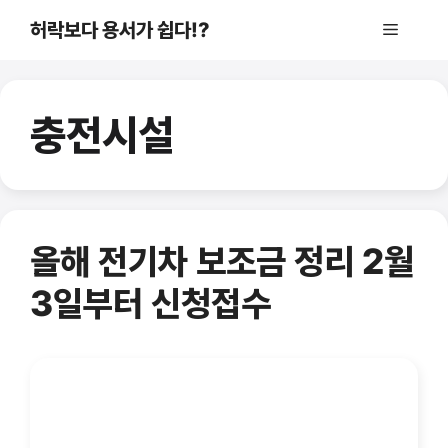
컨
허락보다 용서가 쉽다!?
메
텐
츠
로
뉴
건
충전시설
너
뛰
기
올해 전기차 보조금 정리 2월
3일부터 신청접수