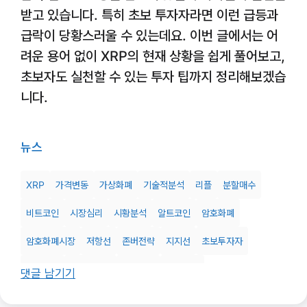
받고 있습니다. 특히 초보 투자자라면 이런 급등과
급락이 당황스러울 수 있는데요. 이번 글에서는 어
려운 용어 없이 XRP의 현재 상황을 쉽게 풀어보고,
초보자도 실천할 수 있는 투자 팁까지 정리해보겠습
니다.
뉴스
XRP
가격변동
가상화폐
기술적분석
리플
분할매수
비트코인
시장심리
시황분석
알트코인
암호화폐
암호화폐시장
저항선
존버전략
지지선
초보투자자
코인투자
크립토시장
투자분석
투자전략
댓글 남기기