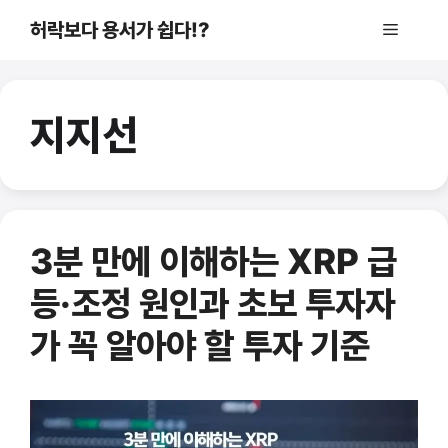
컨
허락보다 용서가 쉽다!?
메
텐
츠
로
뉴
건
지지선
너
뛰
기
3분 만에 이해하는 XRP 급
등·조정 원인과 초보 투자자
가 꼭 알아야 할 투자 기준