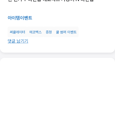
아이템
이벤트
써큘레이터
에코백스
증정
쿨 썸머 이벤트
댓글 남기기