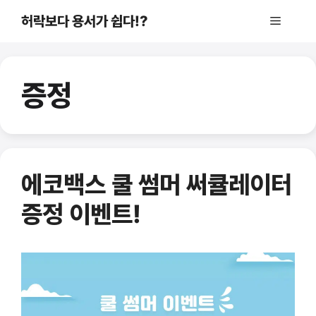
컨
허락보다 용서가 쉽다!?
메
텐
츠
로
뉴
건
증정
너
뛰
기
에코백스 쿨 썸머 써큘레이터
증정 이벤트!