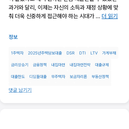
과거와 달리, 이제는 자신의 소득과 재정 상황에 맞
춰 더욱 신중하게 접근해야 하는 시대가 …
더 읽기
정보
1주택자
2025년주택담보대출
DSR
DTI
LTV
가계부채
금리상승기
금융정책
내집마련
내집마련전략
대출규제
대출한도
디딤돌대출
무주택자
보금자리론
부동산정책
부동산투자
생활자금대출
원금균등
원리금균등
이주비
댓글 남기기
전입의무
주담대
주택구입자금
주택담보대출
주택담보대출가이드
중도금