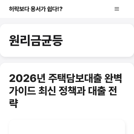
컨
허락보다 용서가 쉽다!?
메
텐
츠
로
뉴
건
원리금균등
너
뛰
기
2026년 주택담보대출 완벽
가이드 최신 정책과 대출 전
략