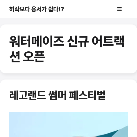
컨
허락보다 용서가 쉽다!?
메
텐
츠
로
뉴
건
워터메이즈 신규 어트랙
너
뛰
션 오픈
기
레고랜드 썸머 페스티벌