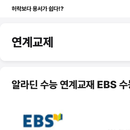
컨
허락보다 용서가 쉽다!?
텐
츠
로
건
연계교제
너
뛰
기
알라딘 수능 연계교재 EBS 수