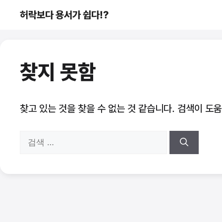
컨
허락보다 용서가 쉽다!?
텐
츠
로
건
찾지 못함
너
뛰
기
찾고 있는 것을 찾을 수 없는 것 같습니다. 검색이 도
검
색: