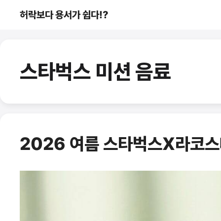
컨
허락보다 용서가 쉽다!?
텐
츠
로
건
스타벅스 미션 음료
너
뛰
기
2026 여름 스타벅스X라코스