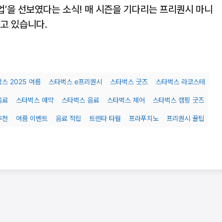
업’을 선보였다는 소식! 매 시즌을 기다리는 프리퀀시 마니
지고 있습니다.
스 2025 여름
스타벅스 e프리퀀시
스타벅스 굿즈
스타벅스 라코스테
음료
스타벅스 예약
스타벅스 음료
스타벅스 체어
스타벅스 캠핑 굿즈
추천
여름 이벤트
음료 적립
트렌타 타월
프라푸치노
프리퀀시 꿀팁