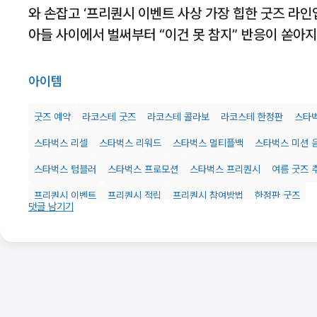
와 손잡고 ‘프리퀀시 이벤트 사상 가장 힙한 굿즈 라인
아들 사이에서 벌써부터 “이건 못 참지” 반응이 쏟아
아이템
굿즈 예약
라코스테 굿즈
라코스테 콜라보
라코스테 한정판
스타벅
스타벅스 리셀
스타벅스 리워드
스타벅스 멀티플백
스타벅스 미션 
스타벅스 텀블러
스타벅스 프로모션
스타벅스 프리퀀시
여름 굿즈 
프리퀀시 이벤트
프리퀀시 적립
프리퀀시 참여방법
한정판 굿즈
댓글 남기기