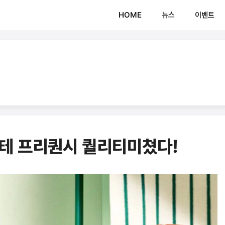
HOME
뉴스
이벤트
테 프리퀀시 퀄리티미쳤다!