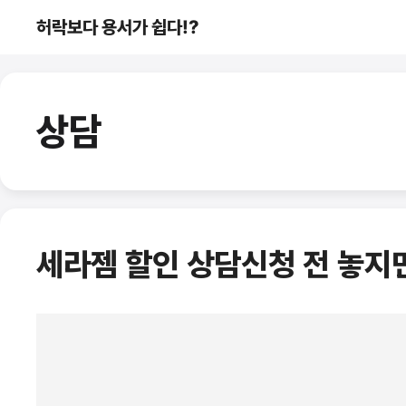
컨
허락보다 용서가 쉽다!?
텐
츠
로
건
상담
너
뛰
기
세라젬 할인 상담신청 전 놓지