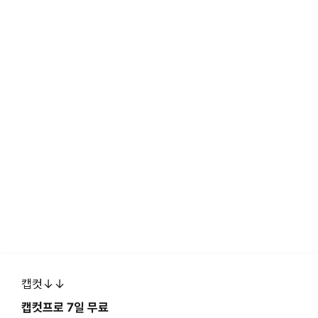
캡컷↓↓
캡컷프로 7일 무료