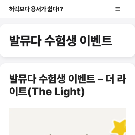
컨
허락보다 용서가 쉽다!?
메
텐
츠
로
뉴
건
발뮤다 수험생 이벤트
너
뛰
기
발뮤다 수험생 이벤트 – 더 라
이트(The Light)