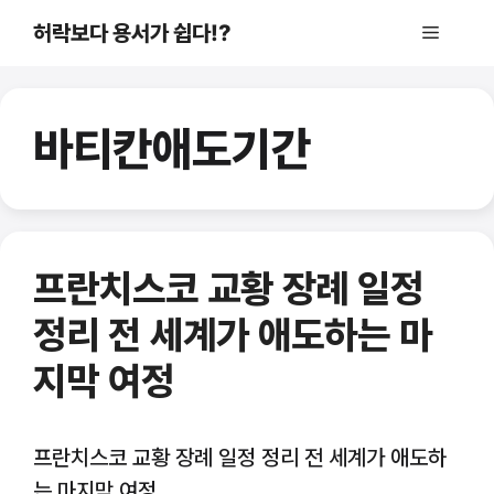
컨
허락보다 용서가 쉽다!?
메
텐
츠
로
뉴
건
바티칸애도기간
너
뛰
기
프란치스코 교황 장례 일정
정리 전 세계가 애도하는 마
지막 여정
프란치스코 교황 장례 일정 정리 전 세계가 애도하
는 마지막 여정