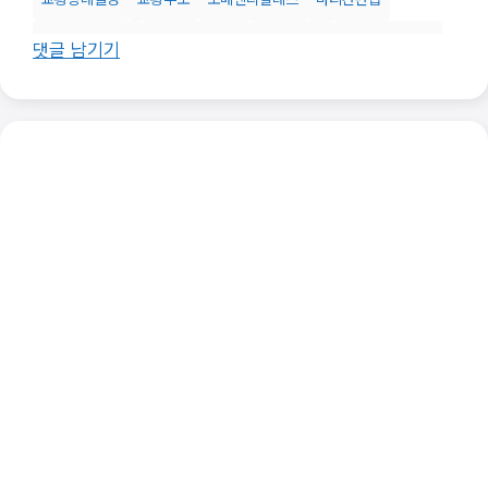
바티칸애도기간
바티칸장례절차
바티칸전통
성베드로대성당
댓글 남기기
세계지도자애도
장례의식
종교장례절차
프란치스코장례