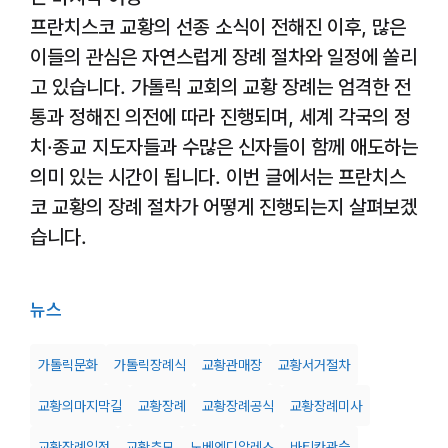
프란치스코 교황의 선종 소식이 전해진 이후, 많은
이들의 관심은 자연스럽게 장례 절차와 일정에 쏠리
고 있습니다. 가톨릭 교회의 교황 장례는 엄격한 전
통과 정해진 의전에 따라 진행되며, 세계 각국의 정
치·종교 지도자들과 수많은 신자들이 함께 애도하는
의미 있는 시간이 됩니다. 이번 글에서는 프란치스
코 교황의 장례 절차가 어떻게 진행되는지 살펴보겠
습니다.
뉴스
가톨릭문화
가톨릭장례식
교황관매장
교황서거절차
교황의마지막길
교황장례
교황장례공식
교황장례미사
교황장례일정
교황추모
노베엔디알레스
바티칸관습