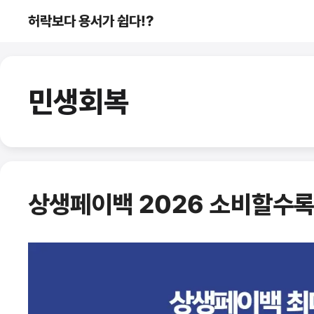
컨
허락보다 용서가 쉽다!?
텐
츠
로
건
민생회복
너
뛰
기
상생페이백 2026 소비할수록