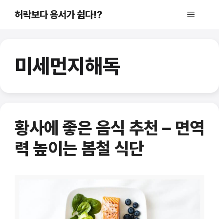
컨
허락보다 용서가 쉽다!?
메
텐
츠
로
뉴
건
미세먼지해독
너
뛰
기
황사에 좋은 음식 추천 – 면역
력 높이는 봄철 식단