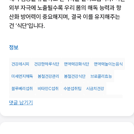
외부 자극에 노출될수록 우리 몸의 해독 능력과 항
산화 방어력이 중요해지며, 결국 이를 유지해주는
건 ‘식단’입니다.
정보
건강레시피
건강한하루식단
면역력강화식단
면역력높이는음식
미세먼지해독
봄철건강관리
봄철건강식단
브로콜리효능
블루베리섭취
비타민C섭취
수분섭취팁
시금치건강
아보카도영양
유아건강식단
항산화식품
해독식품
황사간식
댓글 남기기
황사식단짜기
황사음식