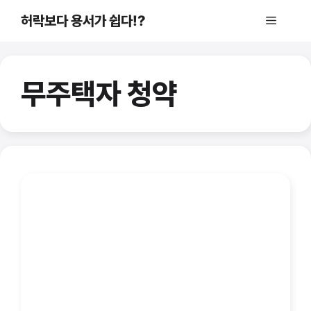
컨
허락보다 용서가 쉽다!?
메
텐
츠
로
뉴
건
무주택자 청약
너
뛰
기